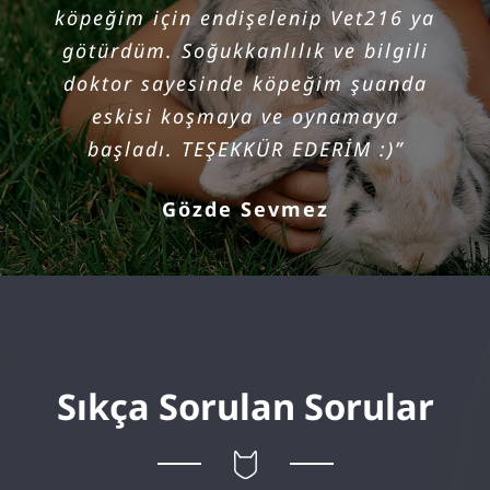
köpeğim için endişelenip Vet216 ya
bir köpeği hem kontrollerini
götürdüm. Soğukkanlılık ve bilgili
yaptırmak için hem de sağlıklı
doktor sayesinde köpeğim şuanda
olması için kliniğe götürdüm. İyi
yürekli insanlar çalışanlar. Tavsiye
eskisi koşmaya ve oynamaya
ederim. Pandemi sürecini gerçekten
başladı. TEŞEKKÜR EDERİM :)”
benimseyen bir klinik. Alınan
Gözde Sevmez
önlemler harika.
”
Elif Erdoğan
Sıkça Sorulan Sorular