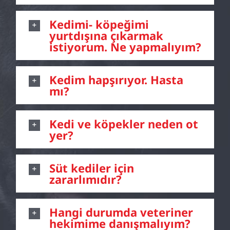
Kedimi- köpeğimi
yurtdışına çıkarmak
istiyorum. Ne yapmalıyım?
Kedim hapşırıyor. Hasta
mı?
Kedi ve köpekler neden ot
yer?
Süt kediler için
zararlımıdır?
Hangi durumda veteriner
hekimime danışmalıyım?