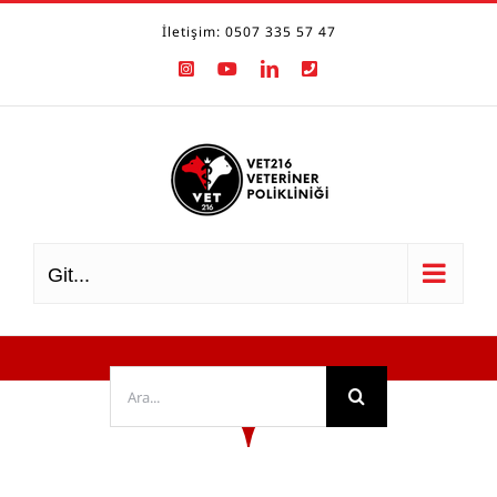
Skip
İletişim: 0507 335 57 47
to
Instagram
YouTube
LinkedIn
Phone
content
Git...
Ara: