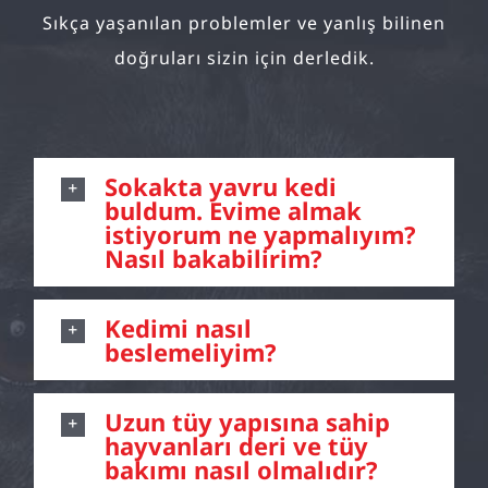
Sıkça yaşanılan problemler ve yanlış bilinen
doğruları sizin için derledik.
Sokakta yavru kedi
buldum. Evime almak
istiyorum ne yapmalıyım?
Nasıl bakabilirim?
Kedimi nasıl
beslemeliyim?
Uzun tüy yapısına sahip
hayvanları deri ve tüy
bakımı nasıl olmalıdır?