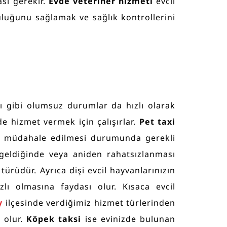
ası gerekir.
Evde veteriner hizmeti
evcil
luluğunu sağlamak ve sağlık kontrollerini
sı gibi olumsuz durumlar da hızlı olarak
e hizmet vermek için çalışırlar.
Pet taxi
e müdahale edilmesi durumunda gerekli
 geldiğinde veya aniden rahatsızlanması
rüdür. Ayrıca dişi evcil hayvanlarınızın
zlı olmasına faydası olur. Kısaca evcil
öy
ilçesinde verdiğimiz hizmet türlerinden
 olur.
Köpek taksi
ise evinizde bulunan