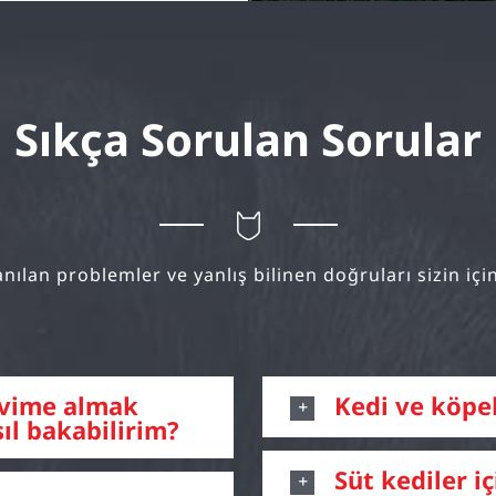
Sıkça Sorulan Sorular
nılan problemler ve yanlış bilinen doğruları sizin içi
Evime almak
Kedi ve köpe
ıl bakabilirim?
Süt kediler iç