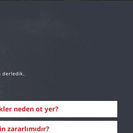
n derledik.
kler neden ot yer?
in zararlımıdır?