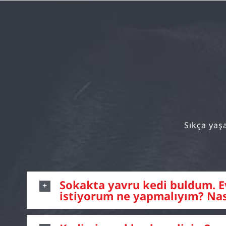
Sıkça yaşa
Sokakta yavru kedi buldum. 
istiyorum ne yapmalıyım? Nas