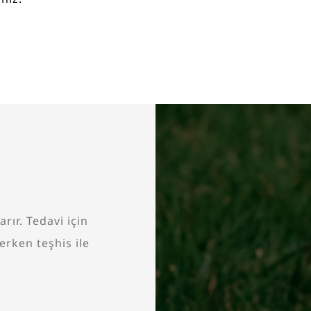
rır. Tedavi için
erken teşhis ile