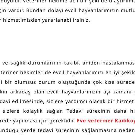
duyulur. Veteriner hekime acil bir şekilde ulaştırılm
 için vardır. Bundan dolayı evcil hayvanlarımızın mut
r hizmetimizden yararlanabilirsiniz.
si ve sağlık durumlarının takibi, aniden hastalanma
iner hekimler de evcil hayvanlarımızı en iyi şekild
ngi bir olumsuz durum oluştuğunda çok kısa süred
kın arkadaş olan evcil hayvanlarınızın aşı zamanı
i edilmesinde, sizlere yardımcı olacak bir hizmet tü
i
sizlere kolaylık sağlar. Tedavi sürecinin daha hı
rede yapılması için gereklidir.
Eve veteriner Kadık
ulunduğu yerde tedavi sürecinin sağlanmasına neden