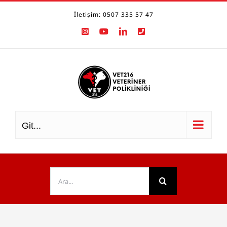
Skip
İletişim: 0507 335 57 47
to
Instagram
YouTube
LinkedIn
Phone
content
Git...
Ara: