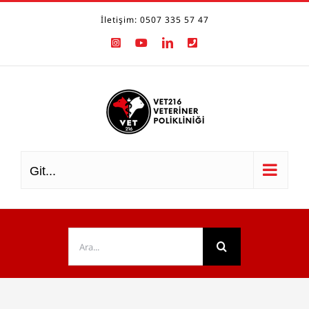
Skip
İletişim: 0507 335 57 47
to
Instagram
YouTube
LinkedIn
Phone
content
Git...
Ara: