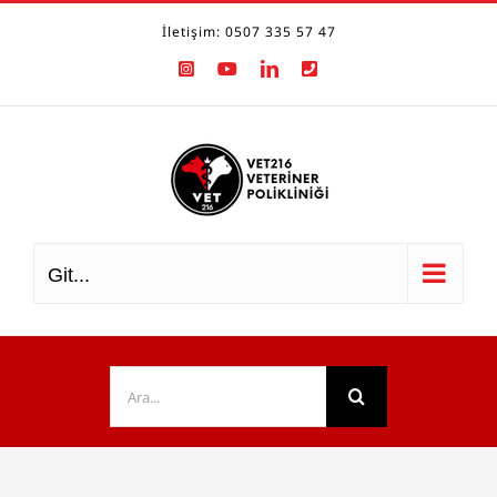
Skip
İletişim: 0507 335 57 47
to
Instagram
YouTube
LinkedIn
Phone
content
Git...
Ara: