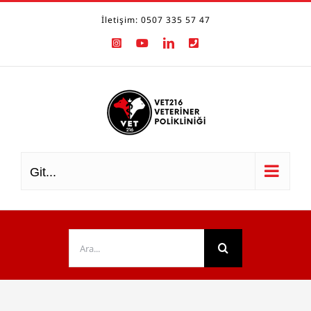
Skip
İletişim: 0507 335 57 47
to
Instagram
YouTube
LinkedIn
Phone
content
Git...
Ara: