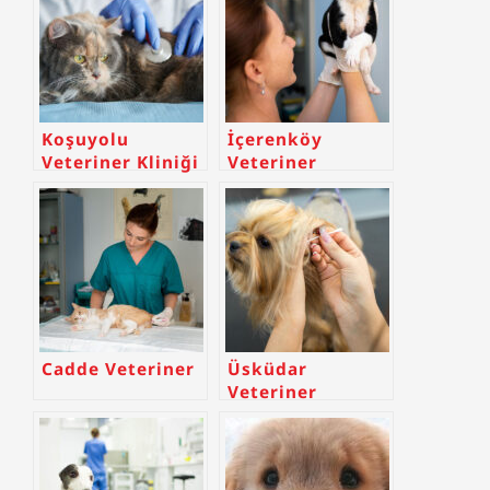
Koşuyolu
İçerenköy
Veteriner Kliniği
Veteriner
Cadde Veteriner
Üsküdar
Veteriner