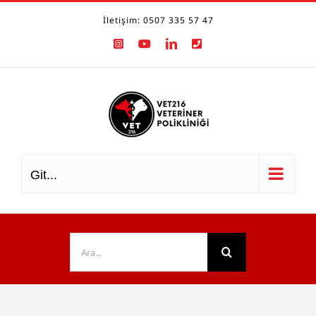
Skip
İletişim: 0507 335 57 47
to
Instagram
YouTube
LinkedIn
Phone
content
Git...
Ara: